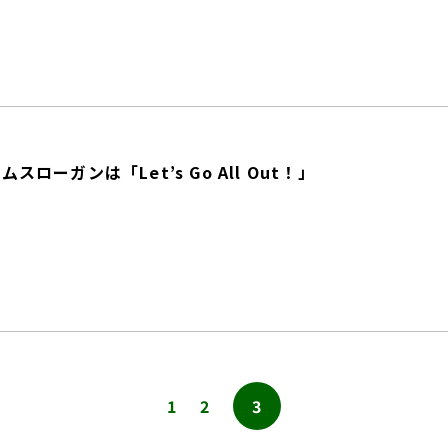
ムスローガンは「Let’s Go All Out！」
1
2
3