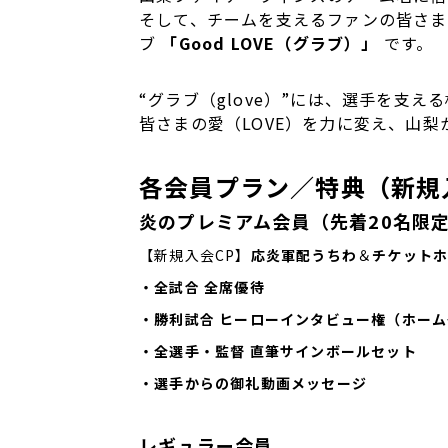
そして、チームを支えるファンの皆さま
ブ
「Good LOVE（グラブ）」
です。
“グラブ（glove）”には、選手を支
皆さまの愛（LOVE）を力に変え、山
各会員プラン／特典（新規
炎のプレミアム会員（先着20名限
【新規入会CP】
応炎軍配うちわ
＆
チケット
・全試合 全席優待
・勝利試合 ヒーローインタビュー権（ホーム
・全選手・監督 直筆サインボールセット
・選手からの御礼動画メッセージ
レギュラー会員