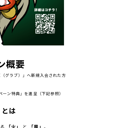
ン概要
VE（グラブ）」へ新規入会された方
ペーン特典」を進呈（下記参照）
」とは
宿る
「火」
と
「風」
。