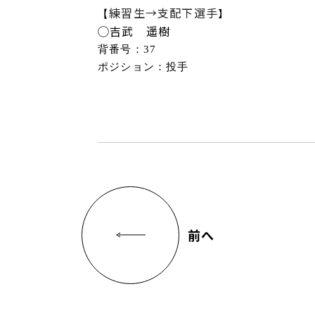
練習生
→支配下選手
】
【
◯吉武 遥樹
背番号：37
ポジション：
投手
前へ