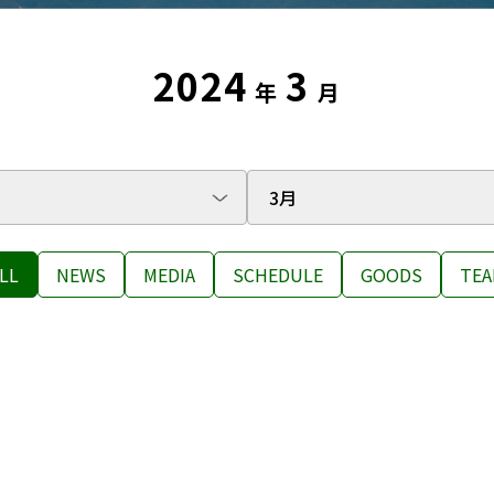
2024
3
年
月
LL
NEWS
MEDIA
SCHEDULE
GOODS
TEA